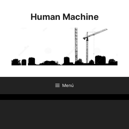
Saltar
al
Human Machine
contenido
Menú