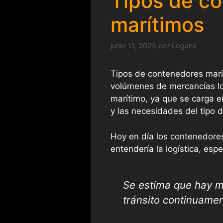
Tipos de c
marítimos
junio 11, 2025
por
Loganx
Tipos de contenedores mar
volúmenes de mercancías lo
marítimo, ya que se carga 
y las necesidades del tipo 
Hoy en día los contenedores
entendería la logística, esp
Se estima que hay m
tránsito continuame