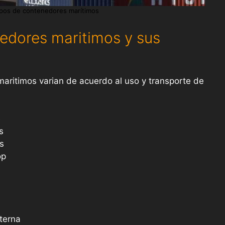
ipos de contenedores marítimos
edores maritimos y sus
aritimos varian de acuerdo al uso y transporte de
e
s
s
op
n
e
terna